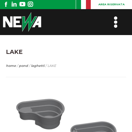
AREA RISERVATA
LAKE
home
/
pond
/
laghetti
/ LAKE